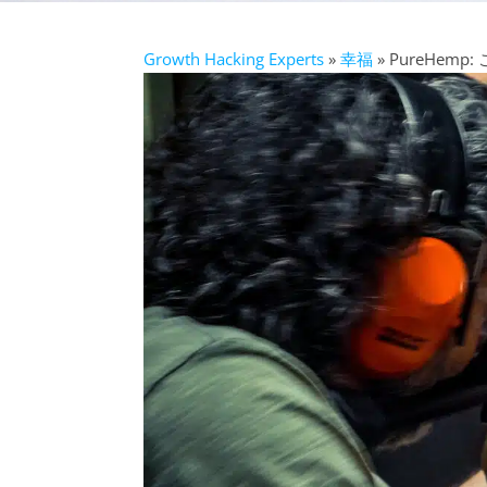
Growth Hacking Experts
»
幸福
» PureHe