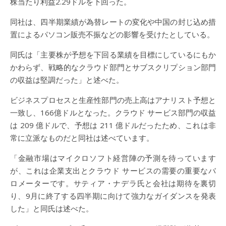
株当たり利益2.29ドルを下回った。
同社は、四半期業績が為替レートの変化や中国の封じ込め措
置によるパソコン販売不振などの影響を受けたとしている。
同氏は「主要株が予想を下回る業績を目標にしているにもか
かわらず、戦略的なクラウド部門とサブスクリプション部門
の収益は堅調だった」と述べた。
ビジネスプロセスと生産性部門の売上高はアナリスト予想と
一致し、166億ドルとなった。クラウド サービス部門の収益
は 209 億ドルで、予想は 211 億ドルだったため、これは非
常に立派なものだと同社は述べています。
「金融市場はマイクロソフト経営陣の予測を待っています
が、これは企業支出とクラウド サービスの需要の重要なバ
ロメーターです。サティア・ナデラ氏と会社は期待を裏切
り、9月に終了する四半期に向けて強力なガイダンスを発表
した」と同氏は述べた。