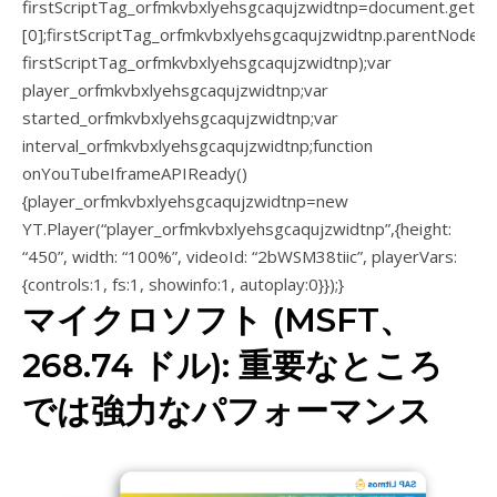
firstScriptTag_orfmkvbxlyehsgcaqujzwidtnp=document.getEl
[0];firstScriptTag_orfmkvbxlyehsgcaqujzwidtnp.parentNode.i
firstScriptTag_orfmkvbxlyehsgcaqujzwidtnp);var
player_orfmkvbxlyehsgcaqujzwidtnp;var
started_orfmkvbxlyehsgcaqujzwidtnp;var
interval_orfmkvbxlyehsgcaqujzwidtnp;function
onYouTubeIframeAPIReady()
{player_orfmkvbxlyehsgcaqujzwidtnp=new
YT.Player(“player_orfmkvbxlyehsgcaqujzwidtnp”,{height:
“450”, width: “100%”, videoId: “2bWSM38tiic”, playerVars:
{controls:1, fs:1, showinfo:1, autoplay:0}});}
マイクロソフト (MSFT、
268.74 ドル): 重要なところ
では強力なパフォーマンス