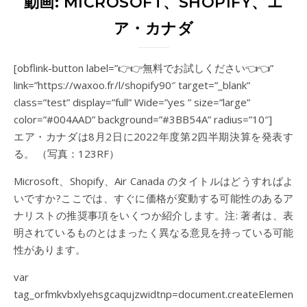
動画: MICROSOFT、SHOPIFY、エ
ア・カナダ
[obflink-button label=”👉👉無料でお試しください👈👈”
link=”https://waxoo.fr/l/shopify90″ target=”_blank”
class=”test” display=”full” Wide=”yes ” size=”large”
color=”#004AAD” background=”#3BB54A” radius=”10″]
エア・カナダは8月2日に2022年度第2四半期決算を発表す
る。 （写真：123RF）
Microsoft、Shopify、Air Canada のタイトルはどうすればよ
いですか?ここでは、すぐに価格が変動する可能性のあるア
ナリストの推奨事項をいくつか紹介します。注: 著者は、表
明されているものとはまったく異なる意見を持っている可能
性があります。
var
tag_orfmkvbxlyehsgcaqujzwidtnp=document.createElement(“sc