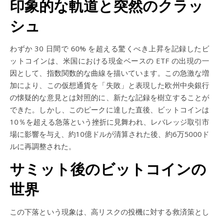
印象的な軌道と突然のクラッ
シュ
わずか 30 日間で 60% を超える驚くべき上昇を記録したビ
ットコインは、米国における現金ベースの ETF の出現の一
因として、指数関数的な曲線を描いています。この急激な増
加により、この仮想通貨を「失敗」と表現した欧州中央銀行
の懐疑的な意見とは対照的に、新たな記録を樹立することが
できた。しかし、このピークに達した直後、ビットコインは
10％を超える急落という挫折に見舞われ、レバレッジ取引市
場に影響を与え、約10億ドルが清算された後、約6万5000ド
ルに再調整された。
サミット後のビットコインの
世界
この下落という現象は、高リスクの投機に対する救済策とし