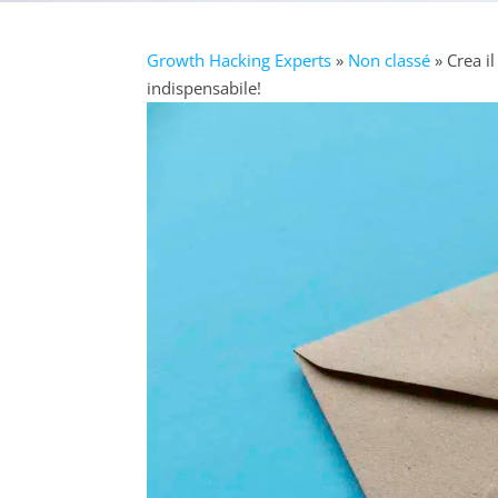
Growth Hacking Experts
»
Non classé
» Crea il
indispensabile!