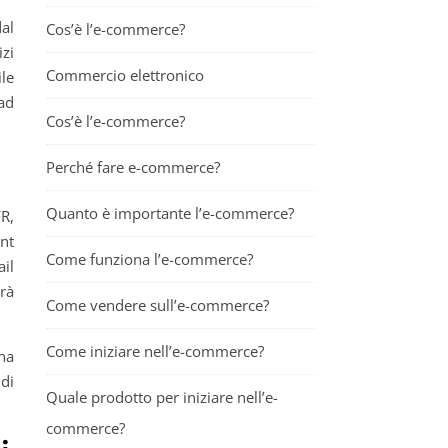
dal
Cos’è l’e-commerce?
izi
Commercio elettronico
ile
ad
Cos’è l’e-commerce?
Perché fare e-commerce?
Quanto è importante l’e-commerce?
R,
unt
Come funziona l’e-commerce?
ail
rà
Come vendere sull’e-commerce?
Come iniziare nell’e-commerce?
na
 di
Quale prodotto per iniziare nell’e-
commerce?