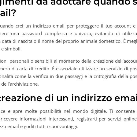
gimenti da adottare quando s
ail?
ando crei un indirizzo email per proteggere il tuo account e 
gliere una password complessa e univoca, evitando di utilizza
 data di nascita o il nome del proprio animale domestico. È megl
 e simboli.
zioni personali o sensibili al momento della creazione dell’accou
ro di carta di credito. È essenziale utilizzare un servizio di po
ionalità come la verifica in due passaggi e la crittografia della po
 dell’archiviazione.
creazione di un indirizzo emai
ice e apre molte possibilità nel mondo digitale. Ti consente 
cevere informazioni interessanti, registrarti per servizi online
zzo email e goditi tutti i suoi vantaggi.