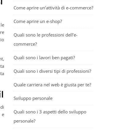
i
Come aprire un’attività di e-commerce?
Come aprire un e-shop?
le
re
Quali sono le professioni dell’e-
io
commerce?
Quali sono i lavori ben pagati?
nt,
sta
Quali sono i diversi tipi di professioni?
sta
Quale carriera nel web è giusta per te?
l
Sviluppo personale
di
Quali sono i 3 aspetti dello sviluppo
 e
personale?